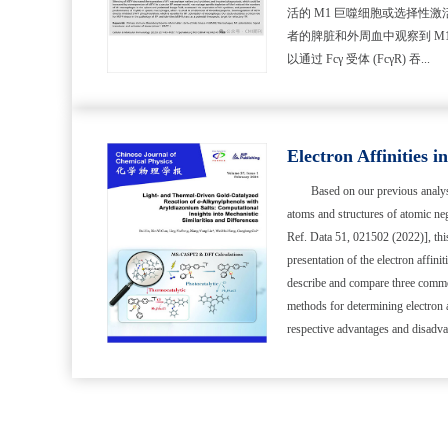
活的 M1 巨噬细胞或选择性激活的
者的脾脏和外周血中观察到 M
以通过 Fcγ 受体 (FcγR) 吞...
Based on our previous analysi
atoms and structures of atomic ne
Ref. Data 51, 021502 (2022)], thi
presentation of the electron affini
describe and compare three comm
methods for determining electron af
respective advantages and disadva