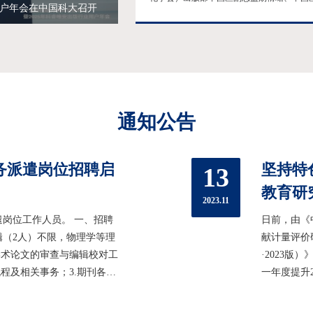
用户年会在中国科大召开
容规划副总监韩美娇以及精准化学执行编辑
娟来我校作题为《ACS期刊最佳实践》的报
交流会由科研部副部长陈涛主持，期刊中心
参会。交流会上，韩美娇从“学会宗旨、期刊
化、运营集约化、市场推广集群化及信息国
化”等方面详细介绍了ACS的服务理念和运营
式。ACS（美国化学会）是化学...
通知公告
务派遣岗位招聘启
坚持特
13
教育研
2023.11
岗位工作人员。 一、招聘
日前，由《
（2人）不限，物理学等理
献计量评价
学术论文的审查与编辑校对工
·2023版
程及相关事务；3.期刊各类
一年度提升2
。1.责任心强、严谨细致，
创历史新高
与团结协作能力，富有敬业奉
1.492，