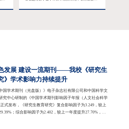
贾娟
破：他们开发了一种专用的量子计算机---71个格
告。
点的超冷原子光晶格量子模拟器，对量子电动力
成员
学方程施温格模型（Schwinger Model）进行了成
集群
功模拟，通过操控束缚在其中的超冷原子，从实
际
验上观测到了局域规范不变量，首次使用微观量
方
子调控手段在量子多体系统中验证了描述电荷与
电场关系的高斯定理，取...
色发展 建设一流期刊——我校《研究生
究》学术影响力持续提升
中国学术期刊（光盘版）》电子杂志社有限公司和中国科学文
研究中心研制的《中国学术期刊影响因子年报（人文社会科学
）》正式发布，《研究生教育研究》复合影响因子为3.249，较上
9.39%；综合影响因子为2.402，较上一年度提升27.70%，再
。同期，我国288种教育类期刊复合影响因子学科平均值为
比上一年度提升16.38%；综合影响因子学科平均值为0.831，比上