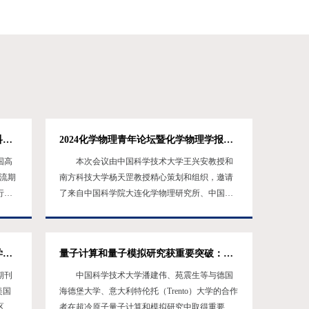
一流期刊助力学科发展论坛暨2025年科睿唯安出版行业用户年会在中国科大召开
2024化学物理青年论坛暨化学物理学报青年编委会顺利召开
国高
本次会议由中国科学技术大学王兴安教授和
流期
南方科技大学杨天罡教授精心策划和组织，邀请
行业
了来自中国科学院大连化学物理研究所、中国科
地的
学院化学所、中国科学院安徽光学精密机械研究
国科学
所、北京师范大学、复旦大学、华东师范大学、
科技
吉林大学、南方科技大学、中国科学技术大学等
中国科大期刊中心举办ACS（美国化学会）学术期刊研讨会
量子计算和量子模拟研究获重要突破：中国科大在71个格点的超冷原子量子模拟器中成功求解施温格方程
裁王
九所高校和科研院所的四十余名青年学者参会。2
，他
月2日上午，2024年化学物理青年论坛开幕式由中
期刊
中国科学技术大学潘建伟、苑震生等与德国
欢
国科学技术大学化学物理学报执行主编陈旸教授
美国
海德堡大学、意大利特伦托（Trento）大学的合作
主持，首先他向参会嘉宾表...
区内
者在超冷原子量子计算和模拟研究中取得重要突