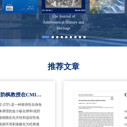
The Journal of
Astronomical History and
Heritage
推荐文章
复旦大学中山医院程韵枫教授在CMI发文，MST4通过磷酸化STAT1介导巨噬细胞M1极化促进ITP
(ITP) 是一种获得性自身免
体调理的血小板在脾和/或肝
e
噬细胞在先天性和适应性免
d
根据环境刺激极化为经典激
c