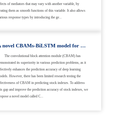
ffects of mediators that may vary with another variable, by
reating them as smooth functions of this variable. It also allows
arious response types by introducing the ge...
A novel CBAMs-BiLSTM model for Chinese stock market forecasting
The convolutional block attention module (CBAM) has
emonstrated its superiority in various prediction problems, as it
ffectively enhances the prediction accuracy of deep learning
odels. However, there has been limited research testing the
ffectiveness of CBAM in predicting stock indexes. To address
his gap and improve the prediction accuracy of stock indexes, we
ropose a novel model called C...